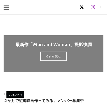
コ
ン
テ
ン
ホ
ツ
ー
へ
ム
ス
最新作「Man and Woman」撮影快調
キ
ッ
続きを読む
プ
11月 14, 2025
COLUMN
２か月で短編映画作ってみる。メンバー募集中