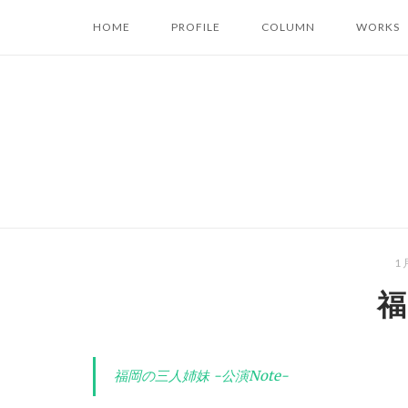
コ
HOME
PROFILE
COLUMN
WORKS
ン
テ
ン
ツ
へ
ス
キ
ッ
プ
1
福
福岡の三人姉妹 -公演Note-