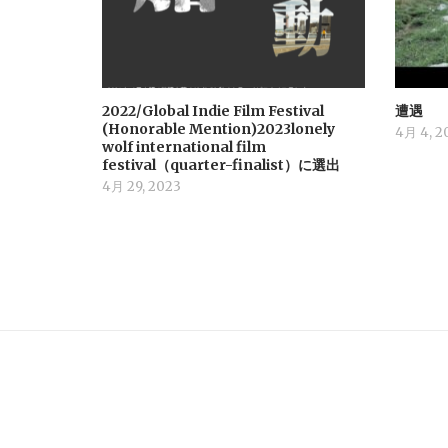
シ
ョ
2022/Global Indie Film Festival
遭遇
ン
(Honorable Mention)2023lonely
4月 4, 2
wolf international film
festival（quarter-finalist）に選出
4月 29, 2023