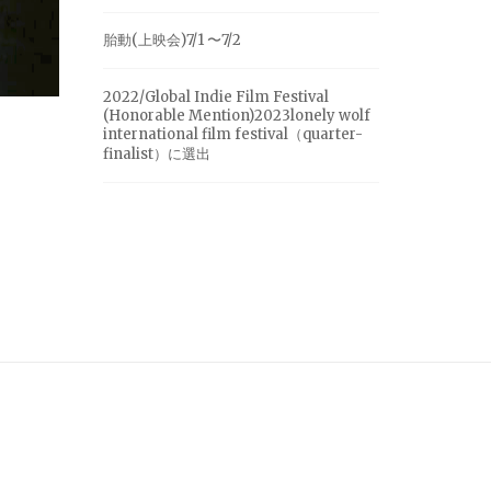
胎動(上映会)7/1 〜7/2
2022/Global Indie Film Festival
(Honorable Mention)2023lonely wolf
international film festival（quarter-
finalist）に選出