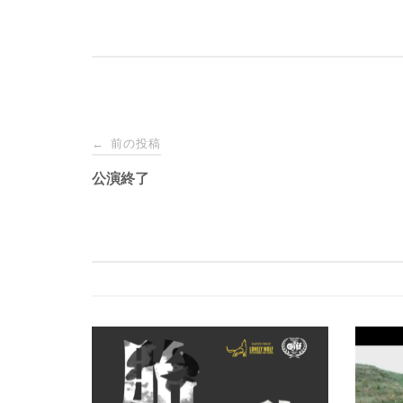
投
前の投稿
←
稿
公演終了
ナ
ビ
ゲ
ー