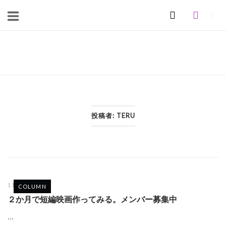
コ
ン
テ
ン
ホ
ツ
ー
へ
ム
ス
キ
ッ
投稿者:
TERU
プ
11月 14, 2025
COLUMN
２か月で短編映画作ってみる。メンバー募集中
...