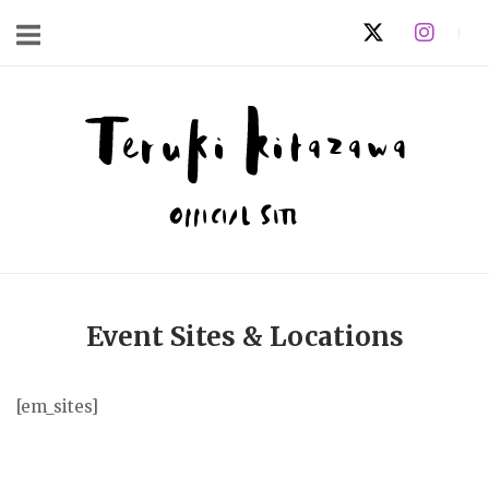
コ
ン
テ
ン
ホ
ツ
ー
へ
ム
ス
キ
ッ
プ
Event Sites & Locations
[em_sites]