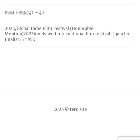
胎動(上映会)7/1 〜7/2
2022/Global Indie Film Festival (Honorable
Mention)2023lonely wolf international film festival（quarter-
finalist）に選出
2026 © teru.site