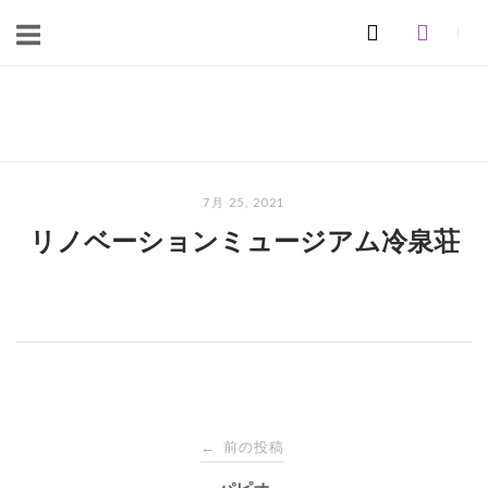
コ
ン
テ
ン
ホ
ツ
ー
へ
ム
ス
7月 25, 2021
キ
リノベーションミュージアム冷泉荘
ッ
プ
投
前の投稿
←