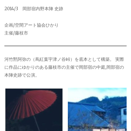
2014/3 岡部宿内野本陣 史跡
企画/空間アート協会ひかり
主催/藤枝市
河竹黙阿弥の（蔦紅葉宇津ノ谷峠）を底本として構築。 実際
に作品にゆかりのある藤枝市の主催で岡部宿の中庭,岡部宿の
本陣史跡で公演。