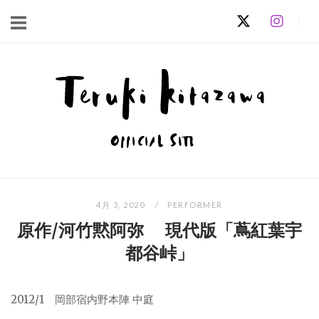
コ
ン
テ
ン
ホ
ツ
ー
へ
ム
ス
キ
ッ
プ
4月 3, 2020
PERFORMER
原作/河竹黙阿弥 現代版「蔦紅葉宇
都谷峠」
2012/1 岡部宿内野本陣 中庭