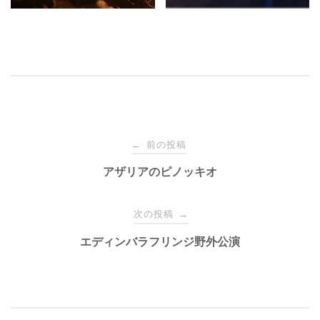
投
前の投稿
←
稿
アザリアのピノッキオ
ナ
次の投稿
→
エディンバラフリンジ野外公演
ビ
ゲ